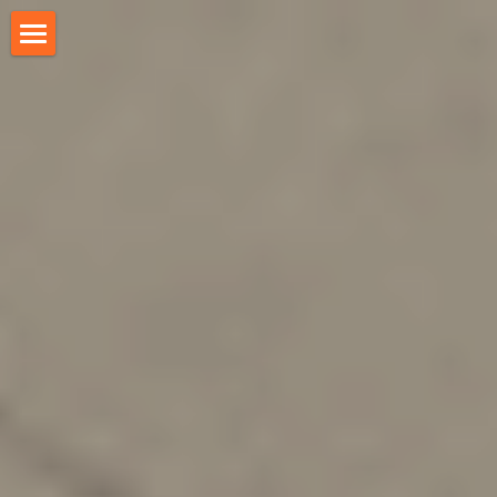
Accueil
A propos
Planning
Clients
Agents
Factures et devis
Etats
Parametres
Alertes